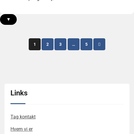
▾
Posts
1
2
3
…
5
pagination
Links
Tag kontakt
Hvem vi er