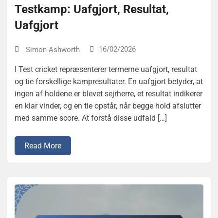
Testkamp: Uafgjort, Resultat,
Uafgjort
16/02/2026
Simon Ashworth
I Test cricket repræsenterer termerne uafgjort, resultat
og tie forskellige kampresultater. En uafgjort betyder, at
ingen af holdene er blevet sejrherre, et resultat indikerer
en klar vinder, og en tie opstår, når begge hold afslutter
med samme score. At forstå disse udfald […]
Read More