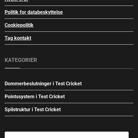
Politik for databeskyttelse
Cookiepolitik
Tag kontakt
KATEGORIER
Dommerbeslutninger i Test Cricket
Pointssystem i Test Cricket
Spilstruktur i Test Cricket