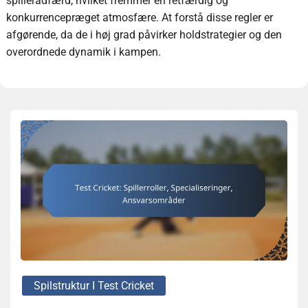
spilleradfærd, hvilket fremmer en retfærdig og
konkurrencepræget atmosfære. At forstå disse regler er
afgørende, da de i høj grad påvirker holdstrategier og den
overordnede dynamik i kampen.
Spilstruktur I Test Cricket