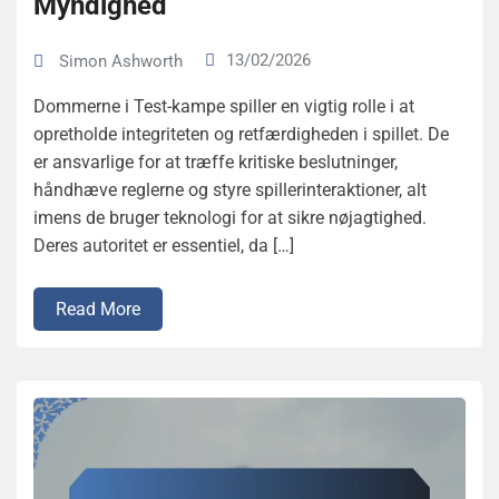
Myndighed
13/02/2026
Simon Ashworth
Dommerne i Test-kampe spiller en vigtig rolle i at
opretholde integriteten og retfærdigheden i spillet. De
er ansvarlige for at træffe kritiske beslutninger,
håndhæve reglerne og styre spillerinteraktioner, alt
imens de bruger teknologi for at sikre nøjagtighed.
Deres autoritet er essentiel, da […]
Read More