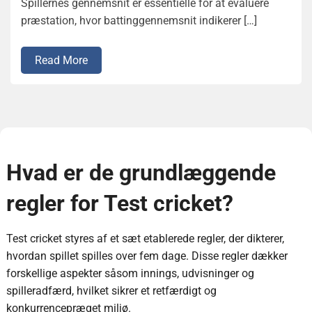
Spillernes gennemsnit er essentielle for at evaluere
præstation, hvor battinggennemsnit indikerer […]
Read More
Hvad er de grundlæggende
regler for Test cricket?
Test cricket styres af et sæt etablerede regler, der dikterer,
hvordan spillet spilles over fem dage. Disse regler dækker
forskellige aspekter såsom innings, udvisninger og
spilleradfærd, hvilket sikrer et retfærdigt og
konkurrencepræget miljø.