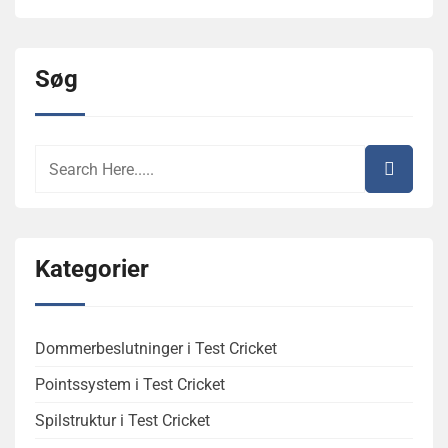
Søg
Kategorier
Dommerbeslutninger i Test Cricket
Pointssystem i Test Cricket
Spilstruktur i Test Cricket