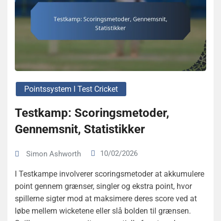
Pointssystem I Test Cricket
Testkamp: Scoringsmetoder,
Gennemsnit, Statistikker
10/02/2026
Simon Ashworth
I Testkampe involverer scoringsmetoder at akkumulere
point gennem grænser, singler og ekstra point, hvor
spillerne sigter mod at maksimere deres score ved at
løbe mellem wicketene eller slå bolden til grænsen.