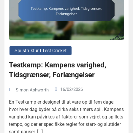
Spilstruktur I Test Cricket
Testkamp: Kampens varighed,
Tidsgrænser, Forlængelser
16/02/2026
Simon Ashworth
En Testkamp er designet til at vare op til fem dage,
hvor hver dag byder på cirka seks timers spil. Kampens
varighed kan påvirkes af faktorer som vejret og spillets
tempo, og der er specifikke regler for start- og sluttider
samt pauser. […]