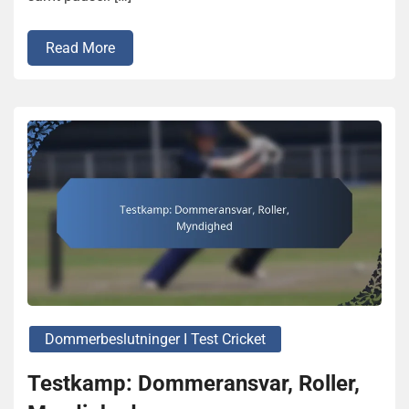
Read More
Dommerbeslutninger I Test Cricket
Testkamp: Dommeransvar, Roller,