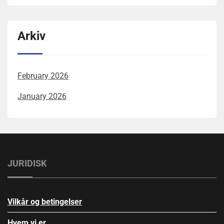
Arkiv
February 2026
January 2026
JURIDISK
Vilkår og betingelser
Hvem vi er