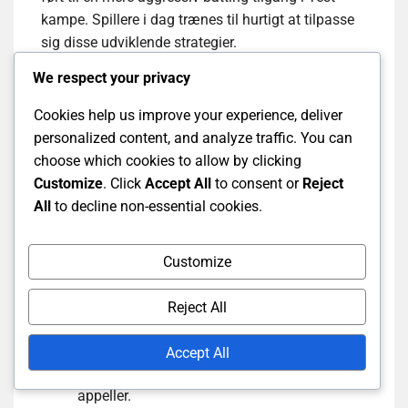
kampe. Spillere i dag trænes til hurtigt at tilpasse
sig disse udviklende strategier.
We respect your privacy
Derudover har brugen af teknologi, såsom Hawk-
Eye og DRS (Decision Review System), ændret,
Cookies help us improve your experience, deliver
hvordan spillere tilgår deres spil. Bowlere kan nu
personalized content, and analyze traffic. You can
analysere deres afleveringer i realtid, mens
choose which cookies to allow by clicking
batsmen kan studere bowlers svagheder mere
Customize
. Click
Accept All
to consent or
Reject
effektivt. Denne teknologiske indflydelse har
All
to decline non-essential cookies.
bidraget til forbedrede præstationsmålinger.
Customize
Spillere skal tilpasse sig ændrede fielding
restriktioner, som påvirker
Reject All
scoringsmuligheder.
At forstå DRS kan hjælpe spillere med at
Accept All
træffe bedre beslutninger vedrørende
appeller.