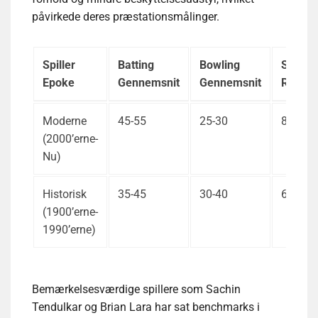
påvirkede deres præstationsmålinger.
Spiller
Batting
Bowling
Strike
Epoke
Gennemsnit
Gennemsnit
Rate
Moderne
45-55
25-30
80-90
(2000’erne-
Nu)
Historisk
35-45
30-40
60-70
(1900’erne-
1990’erne)
Bemærkelsesværdige spillere som Sachin
Tendulkar og Brian Lara har sat benchmarks i