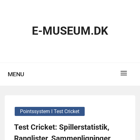
Skip
to
content
E-MUSEUM.DK
MENU
Pointssystem I Test Cricket
Test Cricket: Spillerstatistik,
Ranglister, Sammenligninger