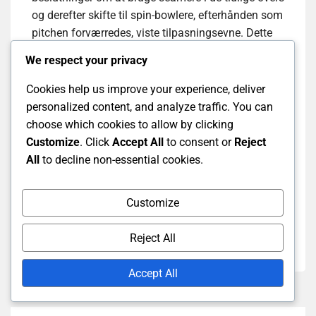
og derefter skifte til spin-bowlere, efterhånden som
pitchen forværredes, viste tilpasningsevne. Dette
strategiske skift hjalp New Zealand med at sikre
We respect your privacy
en vigtig sejr i en tæt konkurrencepræget kamp.
Cookies help us improve your experience, deliver
I Testserien i 1984 stod Vestindien over for
personalized content, and analyze traffic. You can
England i en kamp, der understregede betydningen
choose which cookies to allow by clicking
af battingpartnerskaber. Vestindien topordens
Customize
. Click
Accept All
to consent or
Reject
spillere, ledet af Viv Richards, opbyggede stærke
All
to decline non-essential cookies.
partnerskaber, der lagde et solidt fundament for
deres innings. Deres aggressive battingstil,
Customize
kombineret med effektive bowlingændringer,
gjorde det muligt for dem at dominere serien.
Reject All
Accept All