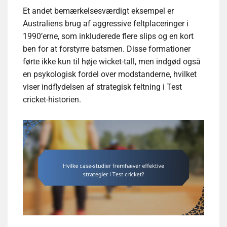
Et andet bemærkelsesværdigt eksempel er
Australiens brug af aggressive feltplaceringer i
1990’erne, som inkluderede flere slips og en kort
ben for at forstyrre batsmen. Disse formationer
førte ikke kun til høje wicket-tall, men indgød også
en psykologisk fordel over modstanderne, hvilket
viser indflydelsen af strategisk feltning i Test
cricket-historien.