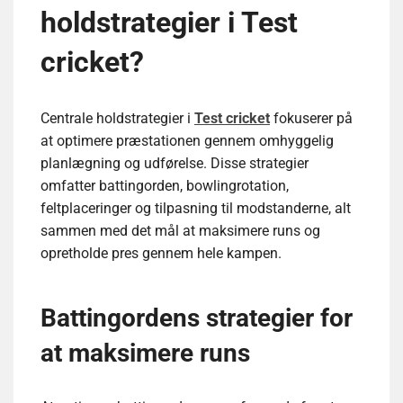
holdstrategier i Test
cricket?
Centrale holdstrategier i
Test cricket
fokuserer på
at optimere præstationen gennem omhyggelig
planlægning og udførelse. Disse strategier
omfatter battingorden, bowlingrotation,
feltplaceringer og tilpasning til modstanderne, alt
sammen med det mål at maksimere runs og
opretholde pres gennem hele kampen.
Battingordens strategier for
at maksimere runs