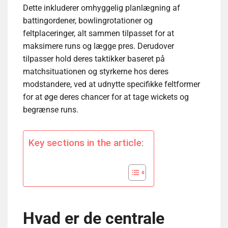
Dette inkluderer omhyggelig planlægning af
battingordener, bowlingrotationer og
feltplaceringer, alt sammen tilpasset for at
maksimere runs og lægge pres. Derudover
tilpasser hold deres taktikker baseret på
matchsituationen og styrkerne hos deres
modstandere, ved at udnytte specifikke feltformer
for at øge deres chancer for at tage wickets og
begrænse runs.
Key sections in the article:
Hvad er de centrale