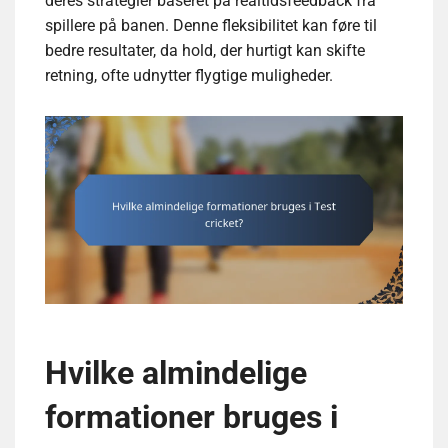
deres strategier baseret på realtidsfeedback fra
spillere på banen. Denne fleksibilitet kan føre til
bedre resultater, da hold, der hurtigt kan skifte
retning, ofte udnytter flygtige muligheder.
Hvilke almindelige
formationer bruges i