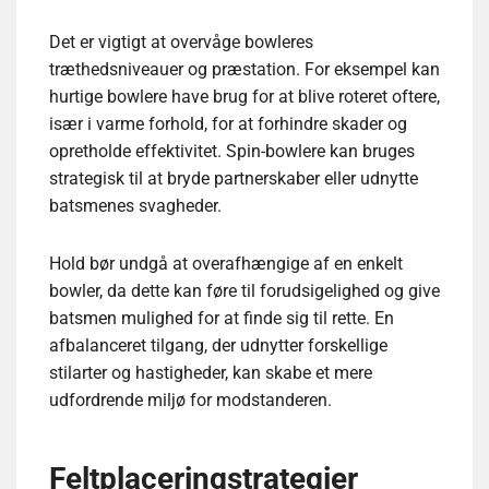
Det er vigtigt at overvåge bowleres
træthedsniveauer og præstation. For eksempel kan
hurtige bowlere have brug for at blive roteret oftere,
især i varme forhold, for at forhindre skader og
opretholde effektivitet. Spin-bowlere kan bruges
strategisk til at bryde partnerskaber eller udnytte
batsmenes svagheder.
Hold bør undgå at overafhængige af en enkelt
bowler, da dette kan føre til forudsigelighed og give
batsmen mulighed for at finde sig til rette. En
afbalanceret tilgang, der udnytter forskellige
stilarter og hastigheder, kan skabe et mere
udfordrende miljø for modstanderen.
Feltplaceringstrategier