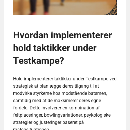
Hvordan implementerer
hold taktikker under
Testkampe?
Hold implementerer taktikker under Testkampe ved
strategisk at planlægge deres tilgang til at
modvirke styrkerne hos modstående batsmen,
samtidig med at de maksimerer deres egne
fordele. Dette involverer en kombination af
feltplaceringer, bowlingvariationer, psykologiske
strategier og justeringer baseret på
matchsituationen.