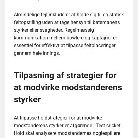
Almindelige fejl inkluderer at holde sig til en statisk
feltopstilling uden at tage hensyn til batsmanens
styrker eller svagheder. Regelmæssig
kommunikation mellem bowlere og kaptajner er
essentiel for effektivt at tilpasse feltplaceringer
gennem hele innings.
Tilpasning af strategier for
at modvirke modstanderens
styrker
At tilpasse holdstrategier for at modvirke
modstanderens styrker er afgørende i Test cricket.
Hold skal analysere modstandernes nøglespillere