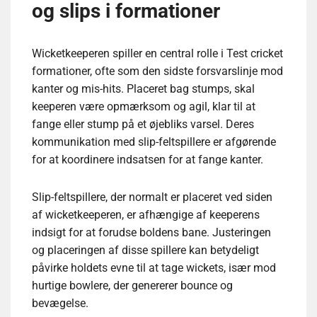
og slips i formationer
Wicketkeeperen spiller en central rolle i Test cricket
formationer, ofte som den sidste forsvarslinje mod
kanter og mis-hits. Placeret bag stumps, skal
keeperen være opmærksom og agil, klar til at
fange eller stump på et øjebliks varsel. Deres
kommunikation med slip-feltspillere er afgørende
for at koordinere indsatsen for at fange kanter.
Slip-feltspillere, der normalt er placeret ved siden
af wicketkeeperen, er afhængige af keeperens
indsigt for at forudse boldens bane. Justeringen
og placeringen af disse spillere kan betydeligt
påvirke holdets evne til at tage wickets, især mod
hurtige bowlere, der genererer bounce og
bevægelse.