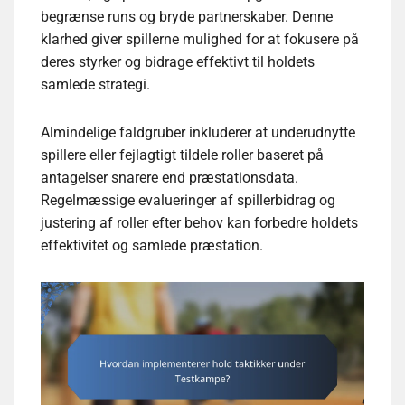
begrænse runs og bryde partnerskaber. Denne
klarhed giver spillerne mulighed for at fokusere på
deres styrker og bidrage effektivt til holdets
samlede strategi.
Almindelige faldgruber inkluderer at underudnytte
spillere eller fejlagtigt tildele roller baseret på
antagelser snarere end præstationsdata.
Regelmæssige evalueringer af spillerbidrag og
justering af roller efter behov kan forbedre holdets
effektivitet og samlede præstation.