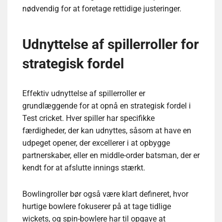
nødvendig for at foretage rettidige justeringer.
Udnyttelse af spillerroller for
strategisk fordel
Effektiv udnyttelse af spillerroller er
grundlæggende for at opnå en strategisk fordel i
Test cricket. Hver spiller har specifikke
færdigheder, der kan udnyttes, såsom at have en
udpeget opener, der excellerer i at opbygge
partnerskaber, eller en middle-order batsman, der er
kendt for at afslutte innings stærkt.
Bowlingroller bør også være klart defineret, hvor
hurtige bowlere fokuserer på at tage tidlige
wickets, og spin-bowlere har til opgave at