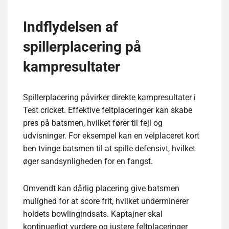
Indflydelsen af
spillerplacering på
kampresultater
Spillerplacering påvirker direkte kampresultater i
Test cricket. Effektive feltplaceringer kan skabe
pres på batsmen, hvilket fører til fejl og
udvisninger. For eksempel kan en velplaceret kort
ben tvinge batsmen til at spille defensivt, hvilket
øger sandsynligheden for en fangst.
Omvendt kan dårlig placering give batsmen
mulighed for at score frit, hvilket underminerer
holdets bowlingindsats. Kaptajner skal
kontinuerligt vurdere og justere feltplaceringer