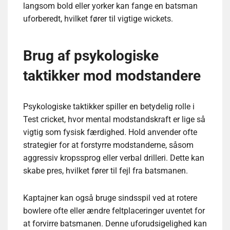
langsom bold eller yorker kan fange en batsman
uforberedt, hvilket fører til vigtige wickets.
Brug af psykologiske
taktikker mod modstandere
Psykologiske taktikker spiller en betydelig rolle i
Test cricket, hvor mental modstandskraft er lige så
vigtig som fysisk færdighed. Hold anvender ofte
strategier for at forstyrre modstanderne, såsom
aggressiv kropssprog eller verbal drilleri. Dette kan
skabe pres, hvilket fører til fejl fra batsmanen.
Kaptajner kan også bruge sindsspil ved at rotere
bowlere ofte eller ændre feltplaceringer uventet for
at forvirre batsmanen. Denne uforudsigelighed kan