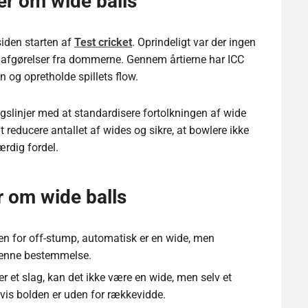
ler om wide balls
siden starten af
Test cricket
. Oprindeligt var der ingen
nte afgørelser fra dommerne. Gennem årtierne har ICC
n og opretholde spillets flow.
ngslinjer med at standardisere fortolkningen af wide
t reducere antallet af wides og sikre, at bowlere ikke
ærdig fordel.
r om wide balls
en for off-stump, automatisk er en wide, men
denne bestemmelse.
 et slag, kan det ikke være en wide, men selv et
hvis bolden er uden for rækkevidde.