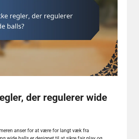
egler, der regulerer wide
mmeren anser for at være for langt væk fra
 wide balls er designet til at sikre fair play og