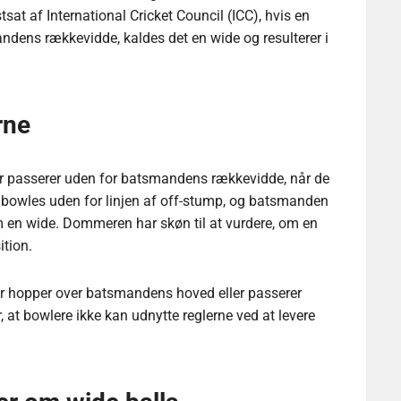
stsat af International Cricket Council (ICC), hvis en
andens rækkevidde, kaldes det en wide og resulterer i
rne
der passerer uden for batsmandens rækkevidde, når de
en bowles uden for linjen af off-stump, og batsmanden
som en wide. Dommeren har skøn til at vurdere, om en
ition.
er hopper over batsmandens hoved eller passerer
, at bowlere ikke kan udnytte reglerne ved at levere