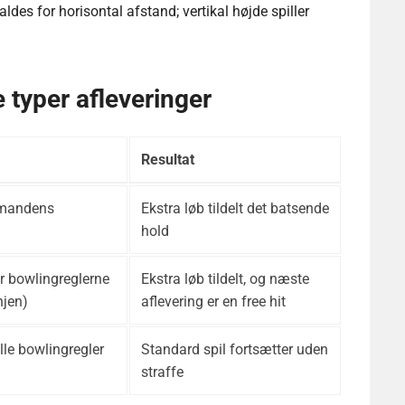
ldes for horisontal afstand; vertikal højde spiller
typer afleveringer
Resultat
smandens
Ekstra løb tildelt det batsende
hold
er bowlingreglerne
Ekstra løb tildelt, og næste
njen)
aflevering er en free hit
alle bowlingregler
Standard spil fortsætter uden
straffe