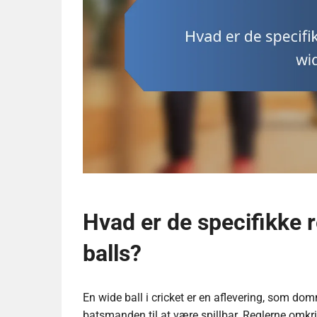
Hvad er de specifikke r
balls?
En wide ball i cricket er en aflevering, som do
batsmanden til at være spillbar. Reglerne omkring