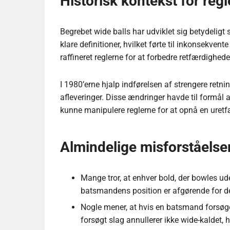
Historisk kontekst for reg
Begrebet wide balls har udviklet sig betydeligt 
klare definitioner, hvilket førte til inkonsekve
raffineret reglerne for at forbedre retfærdighede
I 1980’erne hjalp indførelsen af strengere retni
afleveringer. Disse ændringer havde til formål a
kunne manipulere reglerne for at opnå en uretf
Almindelige misforståelse
Mange tror, at enhver bold, der bowles ud
batsmandens position er afgørende for 
Nogle mener, at hvis en batsmand forsøger
forsøgt slag annullerer ikke wide-kaldet, 